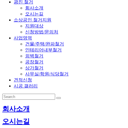
광진 철거
회사소개
오시는길
소상공인 철거지원
지원대상
신청방법/문의처
사업영역
건물/주택/완파철거
인테리어내부철거
외벽철거
공장철거
상가철거
사무실/학원/식당철거
견적신청
시공 갤러리
회사소개
오시는길