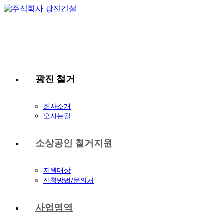
Skip
to
content
광진 철거
회사소개
오시는길
소상공인 철거지원
지원대상
신청방법/문의처
사업영역